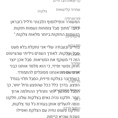
קלישאות חברתיים
שחרור קלישאות
צלקות
פורנוגרפיה
המשורר והפילוסוף הלבנוני ח'ליל ג'ובראן 
מיניות
כתב: "מתוך סבל צומחות נשמות חזקות. 
הנשמות החזקות ביותר מלאות צלקות." 
אינטימיות
גוף בריא
בחיים ובעבודה שלי אני נתקלת בלא מעט 
סבל וצלקות. לאורך השנים גיליתי שהציטוט 
התמכרות
הזה די משקף את המציאות. סבל אכן יוצר 
שחרור
חוזק נפשי ופיזי, כי הוא מלמד אותנו כבני 
אדם עם מה אנחנו מסוגלים להתמודד. 
לקיחת אחריות
כשמדובר בצלקת פיזית, הסבל תלוי בגודל 
מדיטציה
הפצע. בדרך כלל ככל שהפצע גדול יותר, כך 
הטיפול הפסיכו-יוגי
הסבל ממושך יותר ותהליך ההחלמה ארוך 
יותר. חלקנו נהיה גאים בצלקות שלנו, חלקנו 
כאב
ננסה להעלים אותן בעזרת ג'ל נגד צלקות, 
התקף חרדה
וחלקנו פשוט נחיה עם הצלקת ואפילו 
נשכח שהיא קיימת.