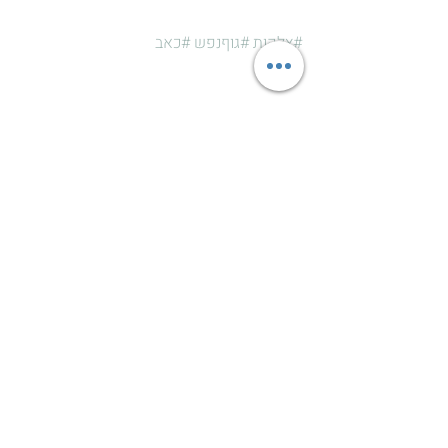
#צלקות
#גוףנפש
#כאב
כאב
התקף חרדה
הטיפול הפסיכו-יוגי
פוסטים אחרונים
הצג הכול