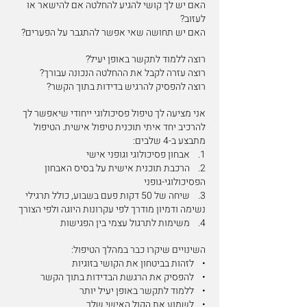
האם יש לך קושי להגיע להחלטה אם להישאר או
לעזוב?
האם יש תחושה שאי אפשר להתגבר על הפערים?
רוצה ללמוד לתקשר באופן יעיל?
רוצה עזרה לקבל את ההחלטה הנכונה עבורך?
רוצה להפסיק להרגיש בדידות בתוך הקשר?
אני מציעה לך טיפול פסיכולוגי ייחודי שיאפשר לך
להרכיב יחד איתי תוכנית טיפול אישית. הטיפול
מתבצע ב-4 שלבים:
1. אבחון פסיכולוגי וגופני אישי
2. הרכבת תוכנית אישית על בסיס האבחון
הפסיכולוגי-גופני
3. שיחה של 50 דקות פעם בשבוע, כולל תרגילי
נשימה ודמיון מודרך לפי עקרונות היוגה ולפי הצורך
4. משימות לתרגול עצמי בין הפגישות
השינויים שיקרו כבר במהלך הטיפול:
• לזהות בביטחון את הקושי בזוגיות
• להפסיק את הרגשת הבדידות בתוך הקשר
• ללמוד לתקשר באופן יעיל יותר
• לשמוע את הקול האישי שלך