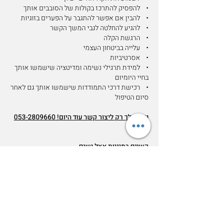
• להפסיק להתרכז בקולות של הסובבים אותך
• להבין אם אפשר להתגבר על הפערים בזוגיות
• להגיע להחלטה לגבי המשך הקשר
• הרגשת הקלה
• עלייה בביטחון העצמי
• אסרטיביות
• למידת תרגילי נשימה ומדיטציה שישמשו אותך
בחיי היומיום
• רכישת דרכי התמודדות שישמשו אותך גם לאחר
סיום הטיפול
נשאר לך רק ליצור קשר עוד היום!
053-2809660
קשיים במיניות אצל נשים
האם את חווה קשיים בחיי המין שלך?
האם יש בעיות בחשק המיני/כאבים בחדירה/חוסר
נוחות כללי?
האם את מתקשה להגיע לאורגזמה?
רוצה ללמוד ליהנות מחיי המין שלך?
רוצה להרגיש סיפוק מיני?