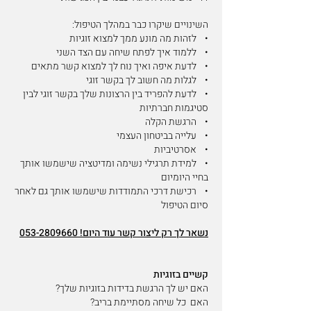
השינויים שיקרו כבר במהלך הטיפול:
• לזהות מה מונע ממך למצוא זוגיות
• ללמוד איך לפתח שיחה עם הצד השני
• לדעת איפה ואיך נוח לך למצוא קשר מתאים
• לגלות מה חשוב לך בקשר זוגי
• לדעת להפריד בין הרצונות שלך בקשר זוגי לבין
סטיגמות חברתיות
• הרגשת הקלה
• עלייה בביטחון העצמי
• אסרטיביות
• למידת תרגילי נשימה ומדיטציה שישמשו אותך
בחיי היומיום
• רכישת דרכי התמודדות שישמשו אותך גם לאחר
סיום הטיפול
נשאר לך רק ליצור קשר עוד היום!
053-2809660
קשיים בזוגיות
האם יש לך הרגשת בדידות בזוגיות שלך?
האם כל שיחה מסתיימת בריב?